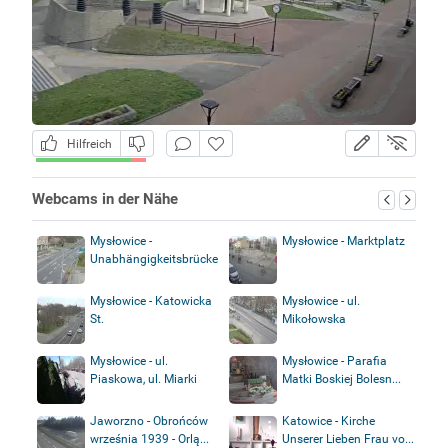
Hilfreich
Webcams in der Nähe
Mysłowice -
Mysłowice - Marktplatz
Unabhängigkeitsbrücke
Mysłowice - Katowicka
Mysłowice - ul.
St.
Mikołowska
Mysłowice - ul.
Mysłowice - Parafia
Piaskowa, ul. Miarki
Matki Boskiej Bolesn...
Jaworzno - Obrońców
Katowice - Kirche
września 1939 - Orlą...
Unserer Lieben Frau vo...