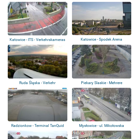
Katowice - Spodek Arena
Katowice - ITS - Verkehrskameras
Ruda Śląska - Verkehr
Piekary Slaskie - Mehrere
Webcams
Radzionkow - Terminal TanQuid
Mysłowice - ul. Mikołowska
Radzionków