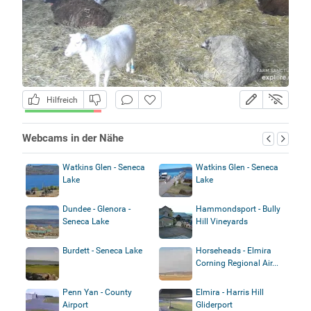
Hilfreich
Webcams in der Nähe
Watkins Glen - Seneca
Watkins Glen - Seneca
Lake
Lake
Dundee - Glenora -
Hammondsport - Bully
Seneca Lake
Hill Vineyards
Burdett - Seneca Lake
Horseheads - Elmira
Corning Regional Air...
Penn Yan - County
Elmira - Harris Hill
Airport
Gliderport