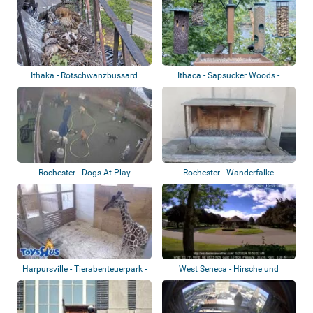
Ithaka - Rotschwanzbussard
Ithaca - Sapsucker Woods -
Treman Bird F...
Rochester - Dogs At Play
Rochester - Wanderfalke
Harpursville - Tierabenteuerpark -
West Seneca - Hirsche und
Giraf...
Eichhörnchen