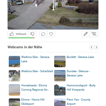
Hilfreich
Webcams in der Nähe
Watkins Glen - Seneca
Burdett - Seneca Lake
Lake
Watkins Glen - Schafstall
Dundee - Glenora -
Seneca Lake
Horseheads - Elmira
Hammondsport - Bully
Corning Regional Air...
Hill Vineyards
Elmira - Harris Hill
Penn Yan - County
Gliderport
Airport