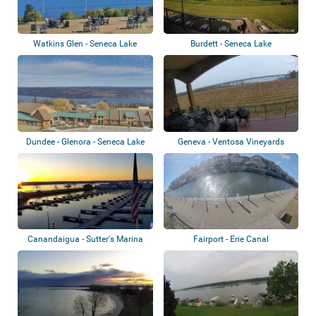
Watkins Glen - Seneca Lake
Burdett - Seneca Lake
Dundee - Glenora - Seneca Lake
Geneva - Ventosa Vineyards
Canandaigua - Sutter's Marina
Fairport - Erie Canal