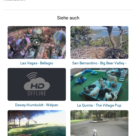
Siehe auch
Las Vegas - Bellagio
San Bernardino - Big Bear Valley -
Conservatory
Weißk...
Dewey-Humboldt - Welpen
La Quinta - The Village Pup