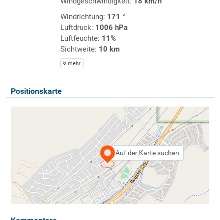
Windgeschwindigkeit:
18 km/h
Windrichtung:
171 °
Luftdruck:
1006 hPa
Luftfeuchte:
11%
Sichtweite:
10 km
mehr
Positionskarte
Auf der Karte suchen