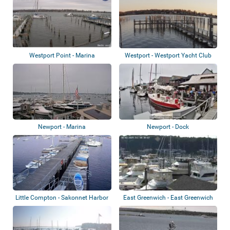
Westport Point - Marina
Westport - Westport Yacht Club
Newport - Marina
Newport - Dock
Little Compton - Sakonnet Harbor
East Greenwich - East Greenwich
Yacht Cl...