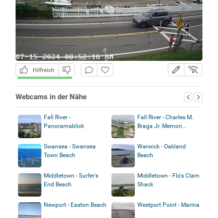
Hilfreich
Webcams in der Nähe
Fall River -
Fall River - Charles M.
Panoramablick
Braga Jr. Memori...
Swansea - Swansea
Warwick - Oakland
Town Beach
Beach
Middletown - Surfer's
Middletown - Flo's Clam
End Beach
Shack
Newport - Easton Beach
Westport Point - Marina