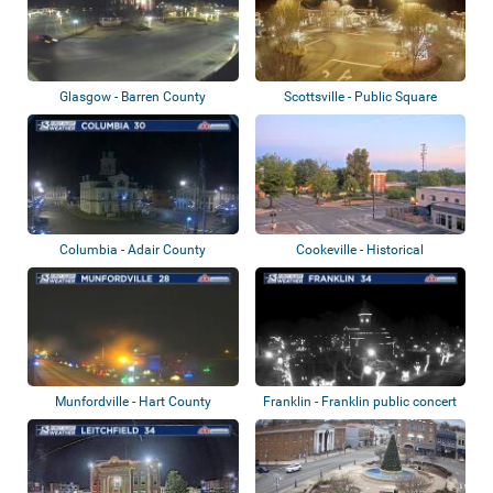
Glasgow - Barren County
Scottsville - Public Square
Courthouse
Columbia - Adair County
Cookeville - Historical
Courthouse
Courthouse
Munfordville - Hart County
Franklin - Franklin public concert
Courthouse
hall...