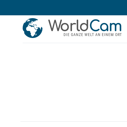
World
Cam
DIE GANZE WELT AN EINEM ORT