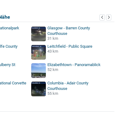
Nähe
tionalpark
Glasgow - Barren County
Courthouse
31 km
lfe County
Leitchfield - Public Square
43 km
lberry St
Elizabethtown - Panoramablick
52 km
tional Corvette
Columbia - Adair County
Courthouse
55 km