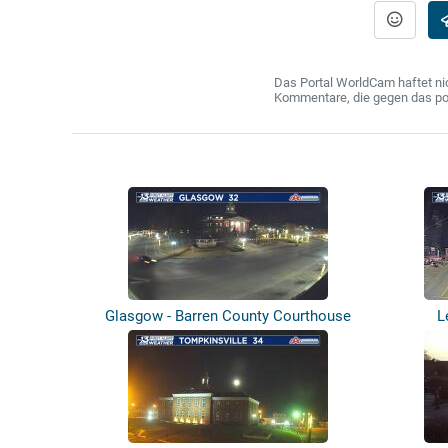
Das Portal WorldCam haftet nic
Kommentare, die gegen das poln
Glasgow - Barren County Courthouse
L