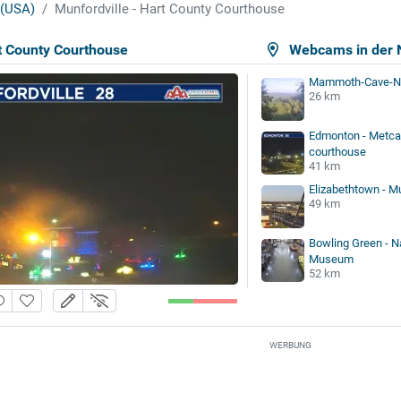
 (USA)
Munfordville - Hart County Courthouse
rt County Courthouse
Webcams in der 
Mammoth-Cave-Na
26 km
Edmonton - Metca
courthouse
41 km
Elizabethtown - Mu
49 km
Bowling Green - Na
Museum
52 km
WERBUNG