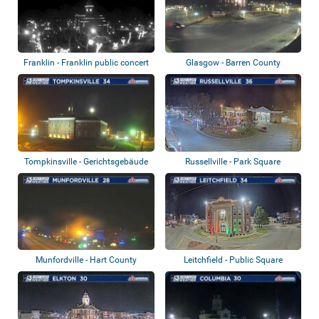
Franklin - Franklin public concert
Glasgow - Barren County
hall...
Courthouse
Tompkinsville - Gerichtsgebäude
Russellville - Park Square
Munfordville - Hart County
Leitchfield - Public Square
Courthouse