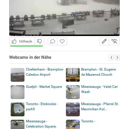
Hilfreich
Webcams in der Nähe
Cheltenham - Brampton-
Brampton - St. Eugene
Caledon Airport
de Mazenod Church
Guelph - Market Square
Mississauga - Valet Car
Wash
Toronto - Etobicoke -
Mississauga - Pfarrei St.
park9
Maximilian Kol...
Mississauga -
Toronto -
Celebration Square,