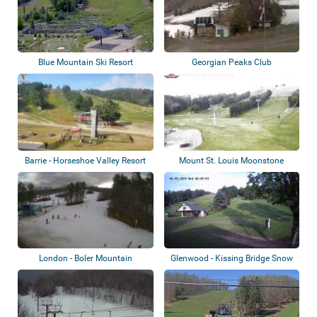
Blue Mountain Ski Resort
Georgian Peaks Club
Barrie - Horseshoe Valley Resort
Mount St. Louis Moonstone
London - Boler Mountain
Glenwood - Kissing Bridge Snow
Sports