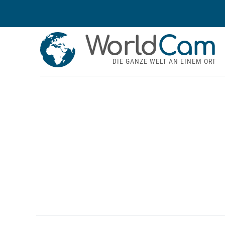
World
Cam
DIE GANZE WELT AN EINEM ORT