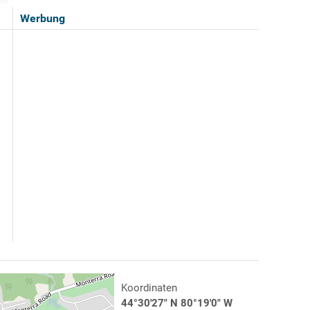
Werbung
Koordinaten
44°30'27" N 80°19'0" W