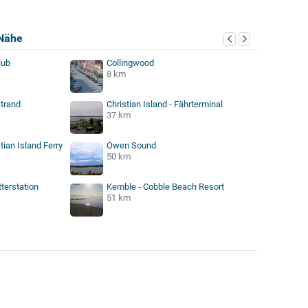
Nähe
lub
Collingwood
8 km
trand
Christian Island - Fährterminal
37 km
tian Island Ferry
Owen Sound
50 km
terstation
Kemble - Cobble Beach Resort
51 km