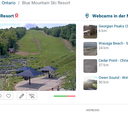
Ontario
Blue Mountain Ski Resort
 Resort
Webcams in der 
Georgian Peaks C
6 km
Wasaga Beach - S
24 km
Cedar Point - Chris
37 km
Owen Sound - Wet
50 km
WERBUNG