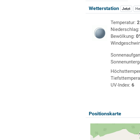
Wetterstation
Jetzt
He
Temperatur:
2
Niederschlag
Bewölkung:
0
Windgeschwin
Sonnenaufga
Sonnenunterg
Höchsttemper
Tiefsttempera
UV-Index:
6
Positionskarte