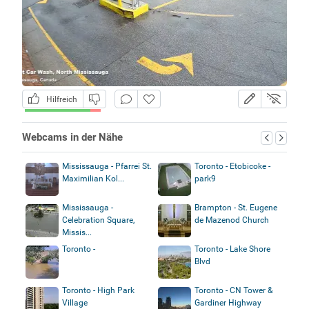
Hilfreich
Webcams in der Nähe
Mississauga - Pfarrei St.
Toronto - Etobicoke -
Maximilian Kol...
park9
Mississauga -
Brampton - St. Eugene
Celebration Square,
de Mazenod Church
Missis...
Toronto -
Toronto - Lake Shore
Blvd
Überschwemmungskameras
Toronto - High Park
Toronto - CN Tower &
Village
Gardiner Highway