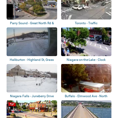
Parry Sound - Great North Rd &
Toronto - Traffic
Seguin St
Haliburton - Highland St, Grass
Niagara-on-the-Lake - Clock
Lake
Tower Memori...
Niagara Falls - Juneberry Drive
Buffalo - Elmwood Ave - North