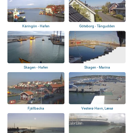
Käringön - Hafen
Göteborg - Tångudden
Skagen - Hafen
Skagen - Marina
Fjällbacka
Vesterø Havn, Læsø