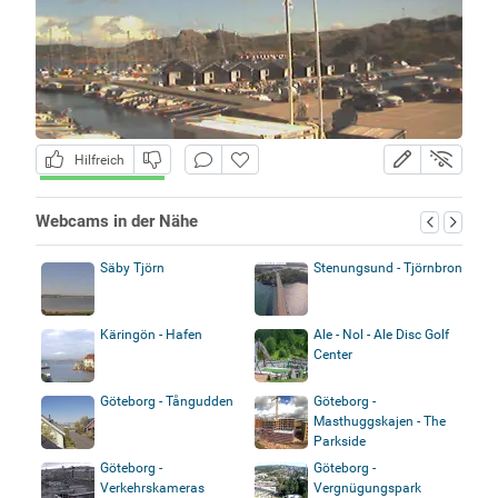
Hilfreich
Webcams in der Nähe
Säby Tjörn
Stenungsund - Tjörnbron
Käringön - Hafen
Ale - Nol - Ale Disc Golf
Center
Göteborg - Tångudden
Göteborg -
Masthuggskajen - The
Parkside
Göteborg -
Göteborg -
Verkehrskameras
Vergnügungspark