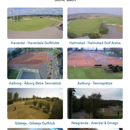
Haverdal - Haverdals Golfklubb
Halmstad - Halmstad Golf Arena
Aalborg - Ålborg Østre Tennisklub
Aalborg - Tennisplätze
Nesgrenda - Arendal & Omegn
Gilleleje - Gilleleje Golfklub
Golfklubb