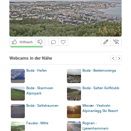
Hilfreich
Webcams in der Nähe
Bodø - Hafen
Bodø - Bestemorenga
Bodø - Skarmoen
Bodø - Salten Golfklubb
Alpinpark
Bodø - Saltstraumen
Misvær - Vestvatn
Alpinanlegg Ski Resort
Fauske - Mitte
Rognan -
Ljøsenhammarn