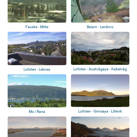
Fauske - Mitte
Beiarn - Leiråmo
Lofoten - Austvågøya - Kabelvåg
Lofoten - Leknes
Lofoten - Gimsøya - Lillevik
Mo i Rana