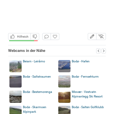
Hilfreich
Webcams in der Nähe
Beiarn - Leiråmo
Bodø - Hafen
Bodø - Saltstraumen
Bodø - Fernsehturm
Bodø - Bestemorenga
Misvær - Vestvatn
Alpinanlegg Ski Resort
Bodø - Skarmoen
Bodø - Salten Golfklubb
Alpinpark