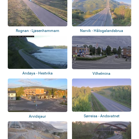
Rognan - Ljøsenhammarn
Narvik - Hålogalandsbrua
Andøya - Hestvika
Vilhelmina
Sørreisa - Andsvatnet
Arvidsjaur