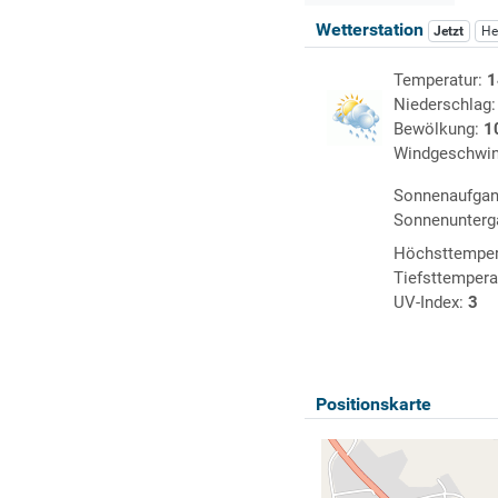
Wetterstation
Jetzt
He
Temperatur:
1
Niederschlag
Bewölkung:
1
Windgeschwin
Sonnenaufga
Sonnenunterg
Höchsttemper
Tiefsttempera
UV-Index:
3
Positionskarte