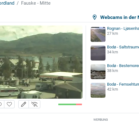
rdland
Fauske - Mitte
Webcams in der 
Rognan - Ljøsen
27 km
Bodø - Saltstraum
34 km
Bodø - Bestemore
38 km
Bodø - Fernsehtu
42 km
WERBUNG