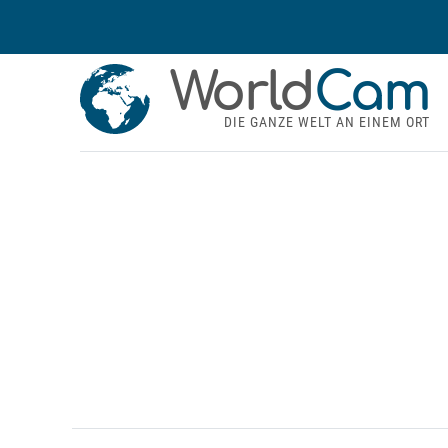
World
Cam
DIE GANZE WELT AN EINEM ORT