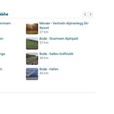
Nähe
hammarn
Misvær - Vestvatn Alpinanlegg Ski
Resort
27 km
en
Bodø - Skarmoen Alpinpark
37 km
nga
Bodø - Salten Golfklubb
38 km
rm
Bodø - Hafen
43 km