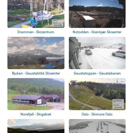
Drammen - Skizentrum
Notodden - Grønkjær Skisenter
Rjukan - Gaustablikk Skisenter
Gaustatoppen - Gaustabanen
Norefjell - Skigebiet
Oslo - Skimore Oslo