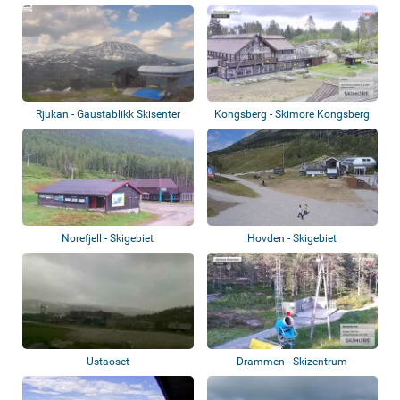
Rjukan - Gaustablikk Skisenter
Kongsberg - Skimore Kongsberg
Norefjell - Skigebiet
Hovden - Skigebiet
Ustaoset
Drammen - Skizentrum