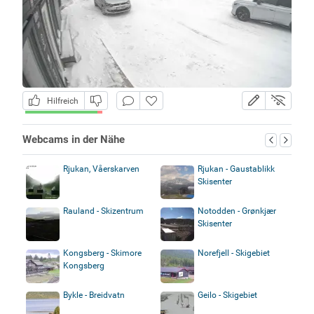
Hilfreich
Webcams in der Nähe
Rjukan, Våerskarven
Rjukan - Gaustablikk
Skisenter
Rauland - Skizentrum
Notodden - Grønkjær
Skisenter
Kongsberg - Skimore
Norefjell - Skigebiet
Kongsberg
Bykle - Breidvatn
Geilo - Skigebiet