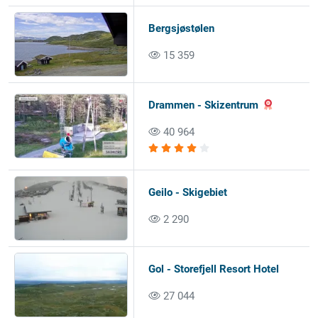
Bergsjøstølen
15 359
Drammen - Skizentrum
40 964
Geilo - Skigebiet
2 290
Gol - Storefjell Resort Hotel
27 044