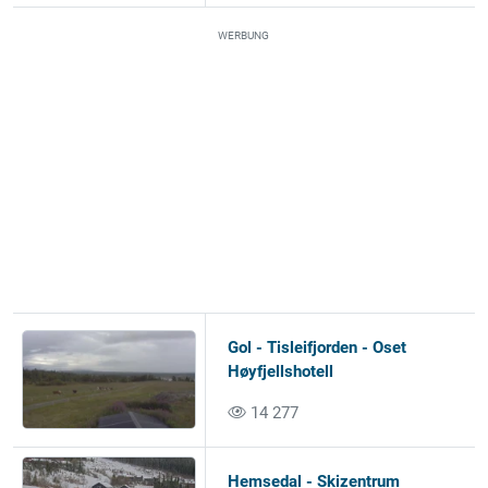
WERBUNG
Gol - Tisleifjorden - Oset
Høyfjellshotell
14 277
Hemsedal - Skizentrum