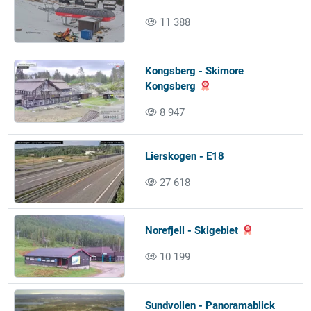
11 388
Kongsberg - Skimore
Kongsberg
8 947
Lierskogen - E18
27 618
Norefjell - Skigebiet
10 199
Sundvollen - Panoramablick