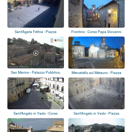
Sant’Agata Feltria - Piazza
Frontino - Corso Papa Giovanni
Garibaldi
XXIII
San Marino - Palazzo Pubblico,
Mercatello sul Metauro - Piazza
Piazza de...
Garibald...
Sant’Angelo in Vado - Corso
Sant’Angelo in Vado - Piazza
Garibaldi
Umberto I