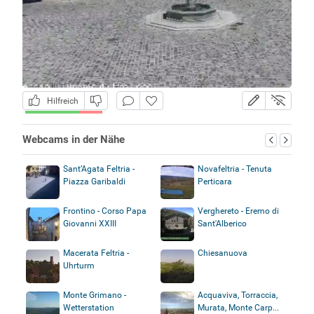
Hilfreich
Webcams in der Nähe
Sant’Agata Feltria -
Novafeltria - Tenuta
Piazza Garibaldi
Perticara
Frontino - Corso Papa
Verghereto - Eremo di
Giovanni XXIII
Sant'Alberico
Macerata Feltria -
Chiesanuova
Uhrturm
Monte Grimano -
Acquaviva, Torraccia,
Wetterstation
Murata, Monte Carp...