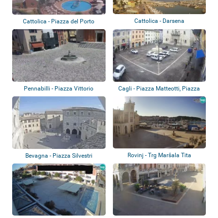
Cattolica - Darsena
Cattolica - Piazza del Porto
Pennabilli - Piazza Vittorio
Cagli - Piazza Matteotti, Piazza
Emanuele II
Papa Ni...
Rovinj - Trg Maršala Tita
Bevagna - Piazza Silvestri