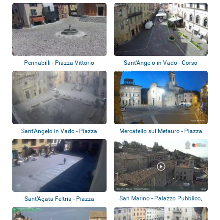
Pennabilli - Piazza Vittorio
Sant’Angelo in Vado - Corso
Emanuele II
Garibaldi
Sant’Angelo in Vado - Piazza
Mercatello sul Metauro - Piazza
Umberto I
Garibald...
San Marino - Palazzo Pubblico,
Sant’Agata Feltria - Piazza
Piazza de...
Garibaldi