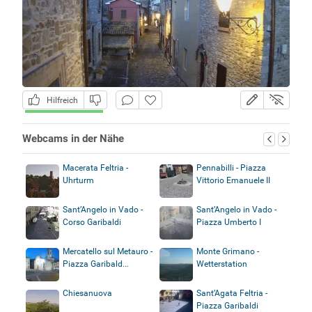
Hilfreich
Webcams in der Nähe
Macerata Feltria -
Pennabilli - Piazza
Uhrturm
Vittorio Emanuele II
Sant’Angelo in Vado -
Sant’Angelo in Vado -
Corso Garibaldi
Piazza Umberto I
Mercatello sul Metauro -
Monte Grimano -
Piazza Garibald...
Wetterstation
Chiesanuova
Sant’Agata Feltria -
Piazza Garibaldi