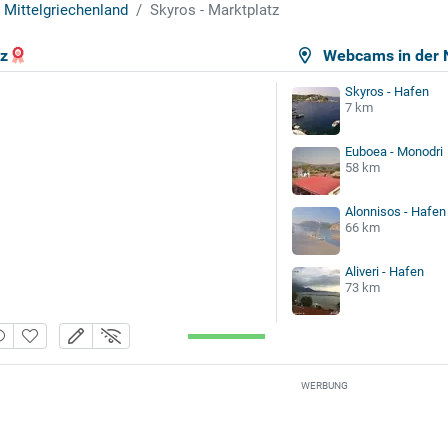
Mittelgriechenland
Skyros - Marktplatz
tz
Webcams in der 
Skyros - Hafen
7 km
Euboea - Monodri
58 km
Alonnisos - Hafen
66 km
Aliveri - Hafen
73 km
WERBUNG