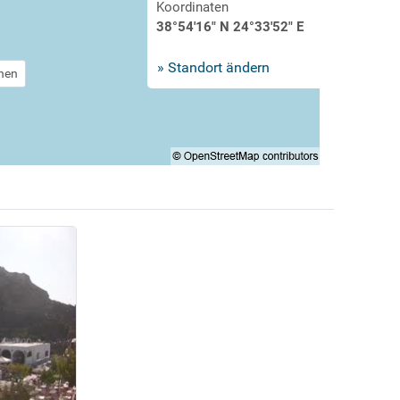
Koordinaten
38°54'16" N 24°33'52" E
» Standort ändern
chen