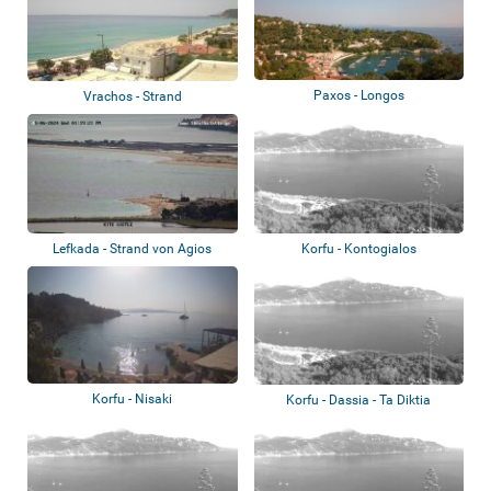
Paxos - Longos
Vrachos - Strand
Lefkada - Strand von Agios
Korfu - Kontogialos
Ioannis
Korfu - Nisaki
Korfu - Dassia - Ta Diktia