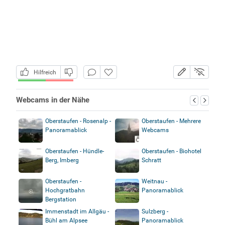
Hilfreich
Webcams in der Nähe
Oberstaufen - Rosenalp -
Oberstaufen - Mehrere
Panoramablick
Webcams
Oberstaufen - Hündle-
Oberstaufen - Biohotel
Berg, Imberg
Schratt
Oberstaufen -
Weitnau -
Hochgratbahn
Panoramablick
Bergstation
Immenstadt im Allgäu -
Sulzberg -
Bühl am Alpsee
Panoramablick