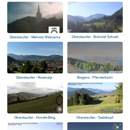
Oberstaufen - Biohotel Schratt
Oberstaufen - Mehrere Webcams
Oberstaufen - Rosenalp -
Bregenz - Pfänderbahn
Panoramablick
Oberstaufen - Hündle-Berg,
Oberstaufen - Seelekopf,
Imberg
Hochgrat, Stauf...