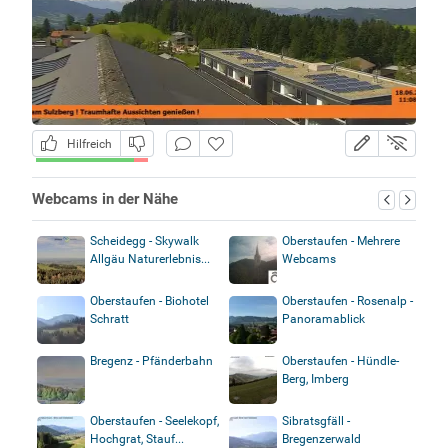
Hilfreich
Webcams in der Nähe
Scheidegg - Skywalk
Oberstaufen - Mehrere
Allgäu Naturerlebnis...
Webcams
Oberstaufen - Biohotel
Oberstaufen - Rosenalp -
Schratt
Panoramablick
Bregenz - Pfänderbahn
Oberstaufen - Hündle-
Berg, Imberg
Oberstaufen - Seelekopf,
Sibratsgfäll -
Hochgrat, Stauf...
Bregenzerwald