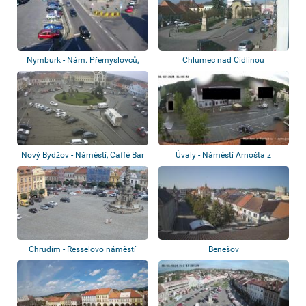
Nymburk - Nám. Přemyslovců,
Chlumec nad Cidlinou
Vlakové Nádr...
Nový Bydžov - Náměstí, Caffé Bar
Úvaly - Náměstí Arnošta z
Matrix
Pardubic
Chrudim - Resselovo náměstí
Benešov