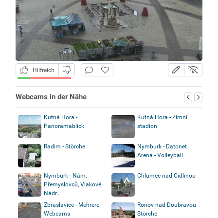
Hilfreich
Webcams in der Nähe
Kutná Hora -
Kutná Hora - Zimní
Panoramablick
stadion
Radim - Störche
Nymburk - Datonet
Arena - Volleyball
Nymburk - Nám.
Chlumec nad Cidlinou
Přemyslovců, Vlakové
Nádr...
Zbraslavice - Mehrere
Ronov nad Doubravou -
Webcams
Störche