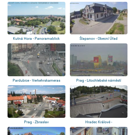
Kutná Hora - Panoramablick
Šlapanov - Obecní Úřad
Pardubice - Verkehrskameras
Prag - Litochlebské náměstí
Prag - Zbraslav
Hradec Králové -
Verkehrskameras