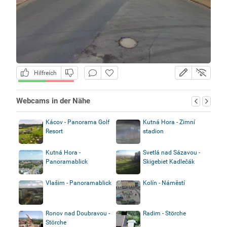
Hilfreich
Webcams in der Nähe
Kácov - Panorama Golf
Kutná Hora - Zimní
Resort
stadion
Kutná Hora -
Svetlá nad Sázavou -
Panoramablick
Skigebiet Kadlečák
Vlašim - Panoramablick
Kolín - Náměstí
Ronov nad Doubravou -
Radim - Störche
Störche