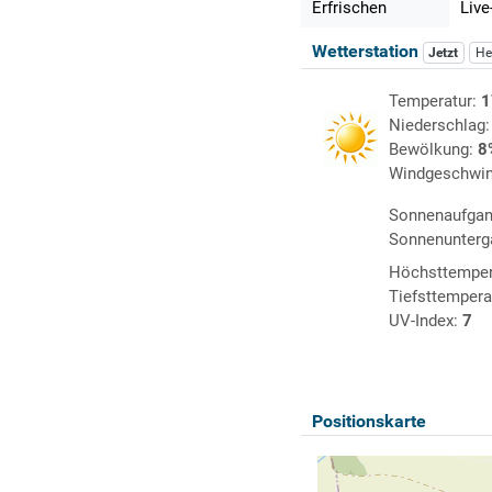
Erfrischen
Live
Wetterstation
Jetzt
He
Temperatur:
1
Niederschlag
Bewölkung:
8
Windgeschwin
Sonnenaufga
Sonnenunterg
Höchsttemper
Tiefsttempera
UV-Index:
7
Positionskarte