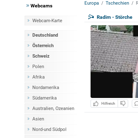
Europa
Tschechien
R
Webcams
Radim - Störche
Webcam-Karte
Deutschland
Österreich
Schweiz
Polen
Afrika
Nordamerika
Südamerika
Hilfreich
Australien, Ozeanien
Asien
Nord-und Südpol