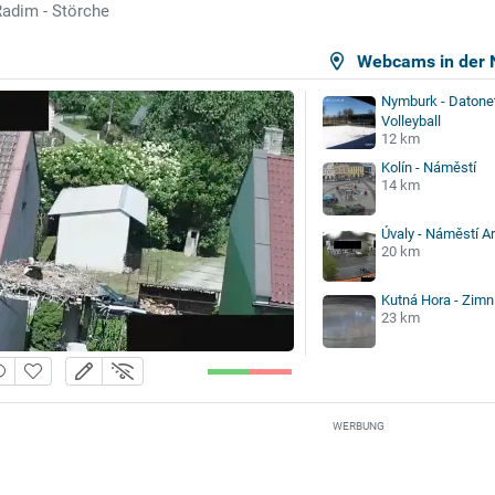
adim - Störche
Webcams in der 
Nymburk - Datonet
Volleyball
12 km
Kolín - Náměstí
14 km
Úvaly - Náměstí A
20 km
Kutná Hora - Zimn
23 km
WERBUNG