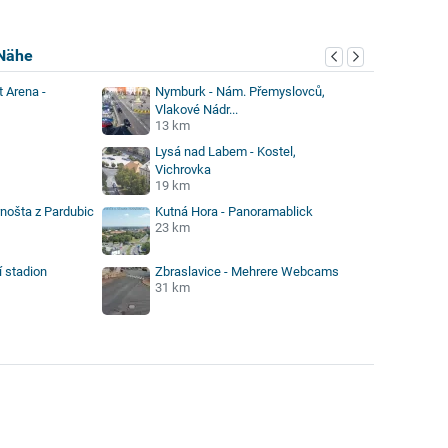
Nähe
 Arena -
Nymburk - Nám. Přemyslovců,
Vlakové Nádr...
13 km
Lysá nad Labem - Kostel,
Vichrovka
19 km
rnošta z Pardubic
Kutná Hora - Panoramablick
23 km
í stadion
Zbraslavice - Mehrere Webcams
31 km