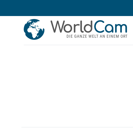
World
Cam
DIE GANZE WELT AN EINEM ORT