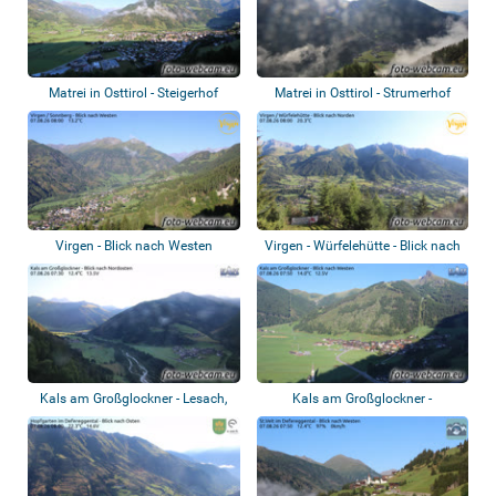
Matrei in Osttirol - Steigerhof
Matrei in Osttirol - Strumerhof
Virgen - Blick nach Westen
Virgen - Würfelehütte - Blick nach
Norde...
Kals am Großglockner - Lesach,
Kals am Großglockner -
Kalser Ba...
Ganotzegg, Weißer...