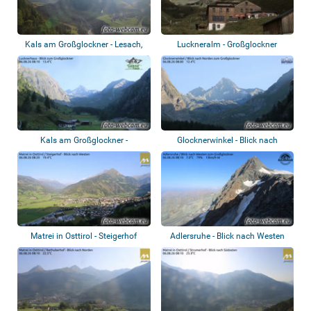
Kals am Großglockner - Lesach,
Luckneralm - Großglockner
Kalser Ba...
Kals am Großglockner -
Glocknerwinkel - Blick nach
Lucknerhaus - Bli...
Norden zum G...
Matrei in Osttirol - Steigerhof
Adlersruhe - Blick nach Westen
zum Großg...