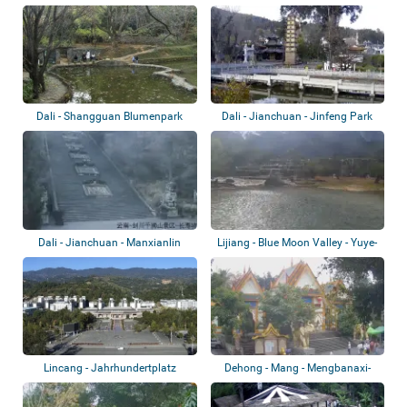
Dali - Shangguan Blumenpark
Dali - Jianchuan - Jinfeng Park
Dali - Jianchuan - Manxianlin
Lijiang - Blue Moon Valley - Yuye-
Qianshisha...
See
Lincang - Jahrhundertplatz
Dehong - Mang - Mengbanaxi-
Garten - Pavi...