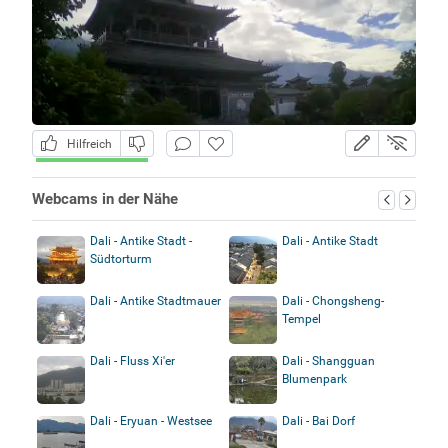
Hilfreich
Webcams in der Nähe
Dali - Antike Stadt -
Dali - Antike Stadt
Südtorturm
Dali - Antike Stadtmauer
Dali - Chongsheng-
Tempel
Dali - Fluss Xi'er
Dali - Shangguan
Blumenpark
Dali - Eryuan - Westsee
Dali - Bai Dorf