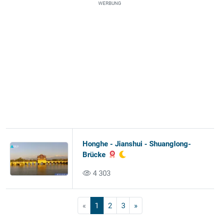
WERBUNG
Honghe - Jianshui - Shuanglong-
Brücke
4 303
«
1
2
3
»