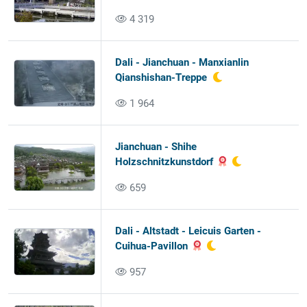
4 319
Dali - Jianchuan - Manxianlin
Qianshishan-Treppe
1 964
Jianchuan - Shihe
Holzschnitzkunstdorf
659
Dali - Altstadt - Leicuis Garten -
Cuihua-Pavillon
957