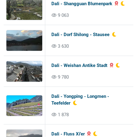
Dali - Shangguan Blumenpark
9 063
Dali - Dorf Shilong - Stausee
3 630
Dali - Weishan Antike Stadt
9 780
Dali - Yongping - Longmen -
Teefelder
1 878
Dali - Fluss Xi'er