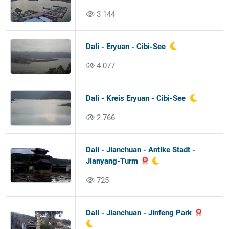
3 144
Dali - Eryuan - Cibi-See
4 077
Dali - Kreis Eryuan - Cibi-See
2 766
Dali - Jianchuan - Antike Stadt -
Jianyang-Turm
725
Dali - Jianchuan - Jinfeng Park