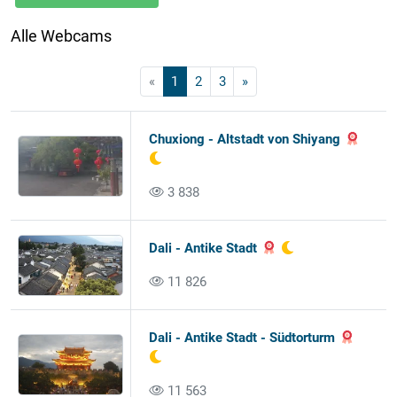
Alle Webcams
«
1
2
3
»
Chuxiong - Altstadt von Shiyang
3 838
Dali - Antike Stadt
11 826
Dali - Antike Stadt - Südtorturm
11 563