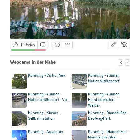
Hilfreich
Webcams in der Nähe
Kunming - Cuihu Park
Kunming - Yunnan
Nationalitätendorf
Kunming - Yunnan-
Kunming - Yunnan
Nationalitätendorf - Va...
Ethnisches Dorf -
Weiße...
Kunming - Xishan -
Kunming - Dianchi-See -
Seilbahnstation
Baofeng-Park
Kunming - Aquarium
Kunming - Dianchi-See -
Nandianchi Stran...