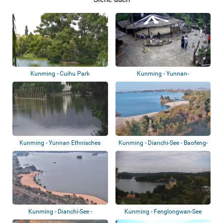
Kunming - Cuihu Park
Kunming - Yunnan-
Nationalitätendorf - Va...
Kunming - Yunnan Ethnisches
Kunming - Dianchi-See - Baofeng-
Dorf - Weiße...
Park
Kunming - Dianchi-See -
Kunming - Fenglongwan-See
Nandianchi Stran...