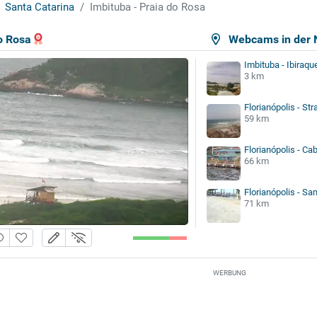
Santa Catarina
Imbituba - Praia do Rosa
o Rosa
Webcams in der 
Imbituba - Ibiraqu
3 km
Florianópolis - St
59 km
Florianópolis - Ca
66 km
Florianópolis - S
71 km
WERBUNG