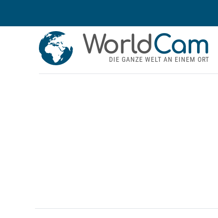
World
Cam
DIE GANZE WELT AN EINEM ORT