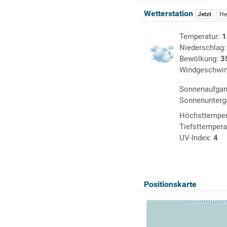
Wetterstation
Jetzt
He
Temperatur:
1
Niederschlag
Bewölkung:
3
Windgeschwin
Sonnenaufga
Sonnenunterg
Höchsttemper
Tiefsttempera
UV-Index:
4
Positionskarte