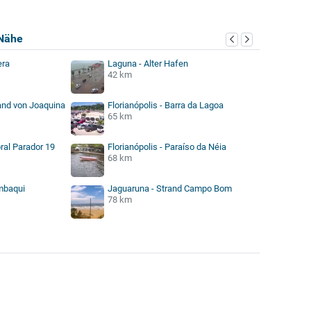
Nähe
era
Laguna - Alter Hafen
42 km
rand von Joaquina
Florianópolis - Barra da Lagoa
65 km
bral Parador 19
Florianópolis - Paraíso da Néia
68 km
ambaqui
Jaguaruna - Strand Campo Bom
78 km