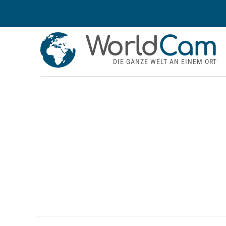
World
Cam
DIE GANZE WELT AN EINEM ORT