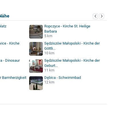
Nähe
latz
Ropczyce - Kirche St. Heilige
Barbara
5 km
ice - Kirche
Sędziszów Małopolski - Kirche der
Göttli...
10 km
a - Dinosaur
Sędziszów Małopolski - Kirche der
Geburt...
11 km
r Barmherzigkeit
Dębica - Schwimmbad
12 km