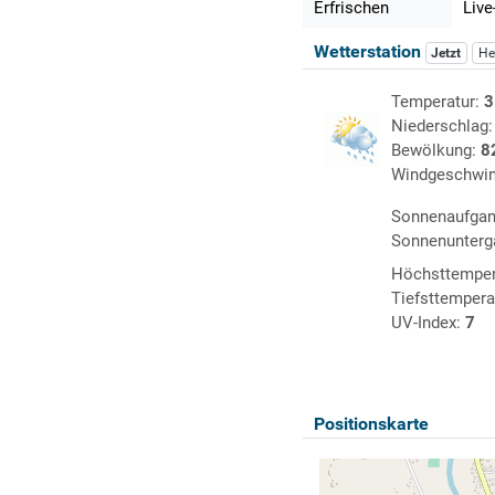
Erfrischen
Live
Wetterstation
Jetzt
He
Temperatur:
3
Niederschlag
Bewölkung:
8
Windgeschwin
Sonnenaufga
Sonnenunterg
Höchsttemper
Tiefsttempera
UV-Index:
7
Positionskarte