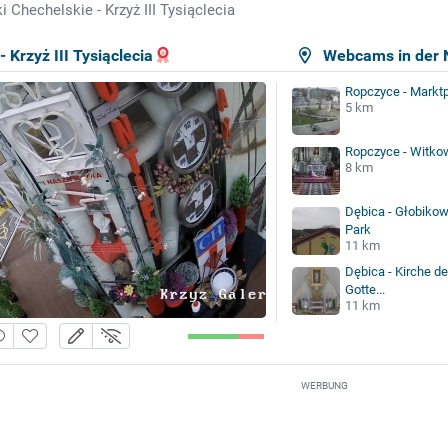
i Chechelskie - Krzyż III Tysiąclecia
 Krzyż III Tysiąclecia
Webcams in der 
Ropczyce - Marktp
5 km
Ropczyce - Witkow
8 km
Dębica - Głobikow
Park
11 km
Dębica - Kirche de
Gotte...
11 km
WERBUNG