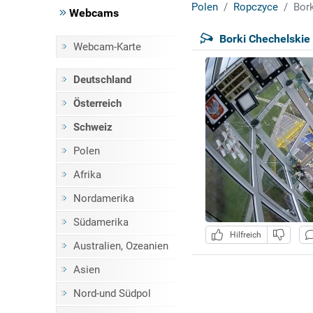
Polen
Ropczyce
Bork
Webcams
Borki Chechelskie -
Webcam-Karte
Deutschland
Österreich
Schweiz
Polen
Afrika
Nordamerika
Südamerika
Hilfreich
Australien, Ozeanien
Asien
Nord-und Südpol