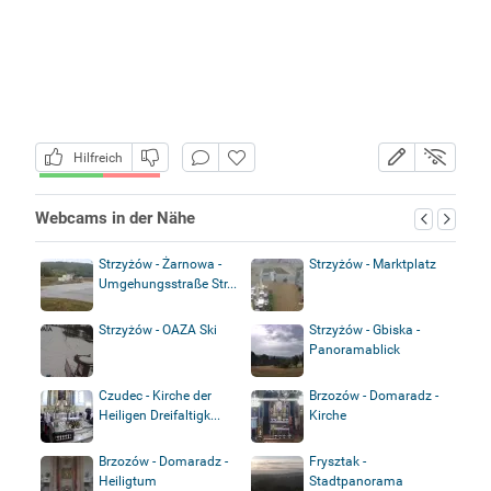
Hilfreich
Webcams in der Nähe
Strzyżów - Żarnowa -
Strzyżów - Marktplatz
Umgehungsstraße Str...
Strzyżów - OAZA Ski
Strzyżów - Gbiska -
Panoramablick
Czudec - Kirche der
Brzozów - Domaradz -
Heiligen Dreifaltigk...
Kirche
Brzozów - Domaradz -
Frysztak -
Heiligtum
Stadtpanorama