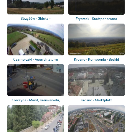
Strzyżów - Gbiska -
Frysztak - Stadtpanorama
Panoramablick
Czarnorzeki - Aussichtsturm
Krosno - Kombornia - Beskid
Niski
Korczyna - Markt, Kreisverkehr,
Krosno - Marktplatz
Autowäsc...