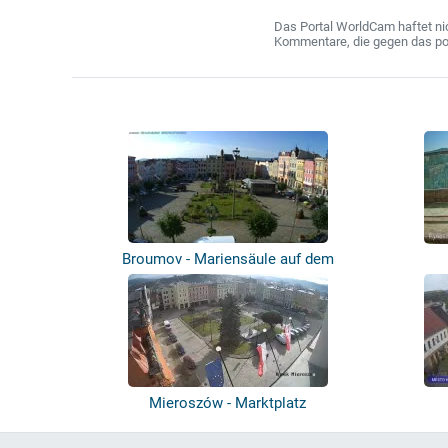
Das Portal WorldCam haftet nic
Kommentare, die gegen das poln
Broumov - Mariensäule auf dem
Marktplatz
Mieroszów - Marktplatz