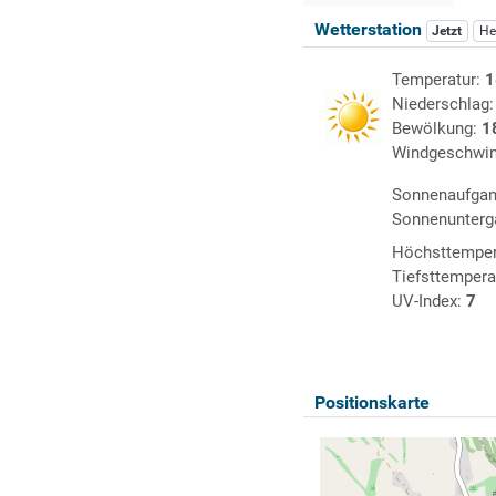
Wetterstation
Jetzt
He
Temperatur:
1
Niederschlag
Bewölkung:
1
Windgeschwin
Sonnenaufga
Sonnenunterg
Höchsttemper
Tiefsttempera
UV-Index:
7
Positionskarte