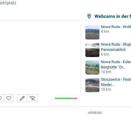
rktplatz
Webcams in der 
Nowa Ruda - Wolib
4 km
Nowa Ruda - Słupi
Panoramablick
6 km
Nowa Ruda - Eulen
Berghütte "Or...
10 km
Stoszowice - Festu
Nieder...
10 km
WERBUNG