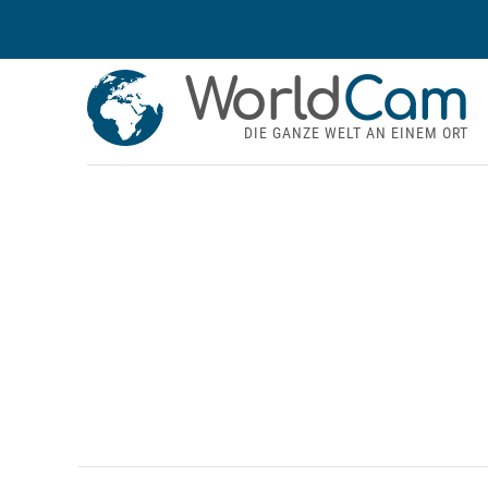
World
Cam
DIE GANZE WELT AN EINEM ORT