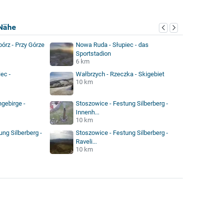
Nähe
órz - Przy Górze
Nowa Ruda - Słupiec - das
Sportstadion
6 km
ec -
Wałbrzych - Rzeczka - Skigebiet
10 km
gebirge -
Stoszowice - Festung Silberberg -
Innenh...
10 km
ng Silberberg -
Stoszowice - Festung Silberberg -
Raveli...
10 km