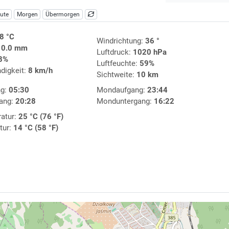
ute
Morgen
Übermorgen
8 °C
Windrichtung:
36 °
:
0.0 mm
Luftdruck:
1020 hPa
8%
Luftfeuchte:
59%
digkeit:
8 km/h
Sichtweite:
10 km
ng:
05:30
Mondaufgang:
23:44
ang:
20:28
Monduntergang:
16:22
atur:
25 °C (76 °F)
tur:
14 °C (58 °F)