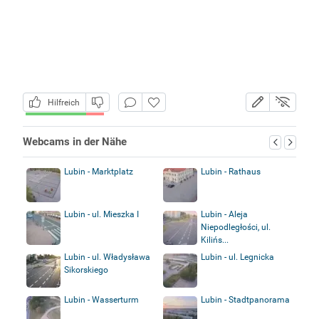
Hilfreich
Webcams in der Nähe
Lubin - Marktplatz
Lubin - Rathaus
Lubin - ul. Mieszka I
Lubin - Aleja
Niepodległości, ul.
Kilińs...
Lubin - ul. Władysława
Lubin - ul. Legnicka
Sikorskiego
Lubin - Wasserturm
Lubin - Stadtpanorama