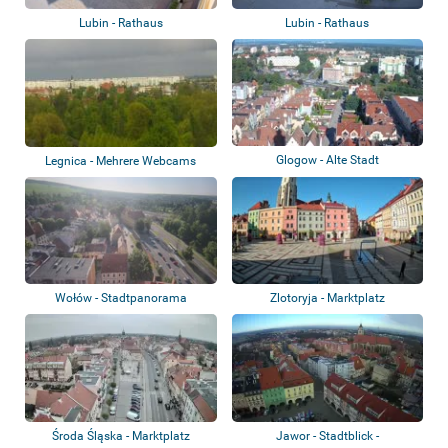
Lubin - Rathaus
Lubin - Rathaus
Glogow - Alte Stadt
Legnica - Mehrere Webcams
Wołów - Stadtpanorama
Zlotoryja - Marktplatz
Środa Śląska - Marktplatz
Jawor - Stadtblick -