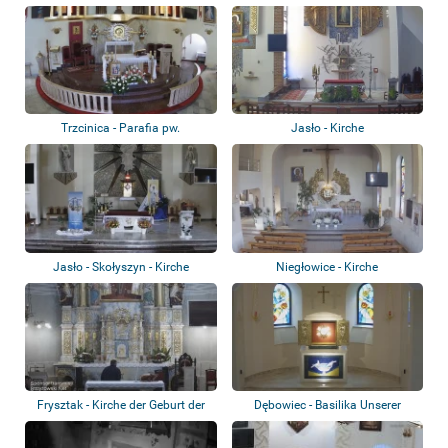
Trzcinica - Parafia pw.
Jasło - Kirche
Przemienienia Pa...
Jasło - Skołyszyn - Kirche
Niegłowice - Kirche
Frysztak - Kirche der Geburt der
Dębowiec - Basilika Unserer
Heilige...
Lieben Frau...