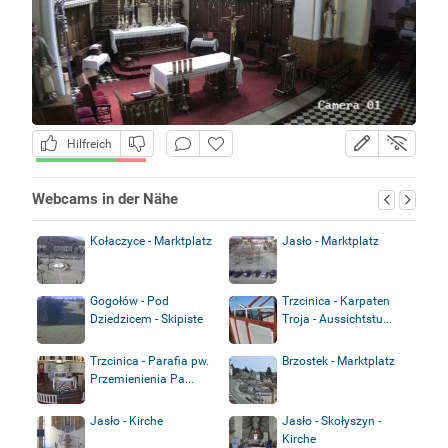
Hilfreich
Webcams in der Nähe
Kołaczyce - Marktplatz
Jasło - Marktplatz
Gogołów - Pod
Trzcinica - Karpaten
Dziedzicem - Skipiste
Troja - Aussichtstu...
Trzcinica - Parafia pw.
Brzostek - Marktplatz
Przemienienia Pa...
Jasło - Kirche
Jasło - Skołyszyn -
Kirche