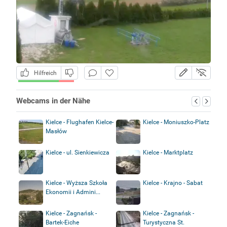
Hilfreich
Webcams in der Nähe
Kielce - Flughafen Kielce-
Kielce - Moniuszko-Platz
Masłów
Kielce - ul. Sienkiewicza
Kielce - Marktplatz
Kielce - Wyższa Szkoła
Kielce - Krajno - Sabat
Ekonomii i Admini...
Kielce - Zagnańsk -
Kielce - Zagnańsk -
Bartek-Eiche
Turystyczna St.