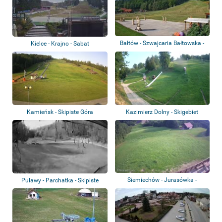
Bałtów - Szwajcaria Bałtowska -
Kielce - Krajno - Sabat
Skigebie...
Kamieńsk - Skipiste Góra
Kazimierz Dolny - Skigebiet
Kamieńsk
Siemiechów - Jurasówka -
Puławy - Parchatka - Skipiste
Skipiste