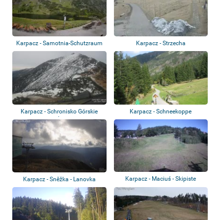
Karpacz - Samotnia-Schutzraum
Karpacz - Strzecha
- Mały Sta...
Karpacz - Schronisko Górskie
Karpacz - Schneekoppe
Dom Śląski...
Karpacz - Maciuś - Skipiste
Karpacz - Sněžka - Lanovka