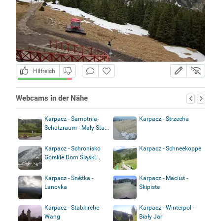
Hilfreich
Webcams in der Nähe
Karpacz - Samotnia-
Karpacz - Strzecha
Schutzraum - Mały Sta...
Karpacz - Schronisko
Karpacz - Schneekoppe
Górskie Dom Śląski...
Karpacz - Sněžka -
Karpacz - Maciuś -
Lanovka
Skipiste
Karpacz - Stabkirche
Karpacz - Winterpol -
Wang
Biały Jar