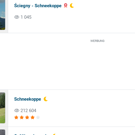
Ściegny - Schneekoppe
1 045
WERBUNG
Schneekoppe
212 604