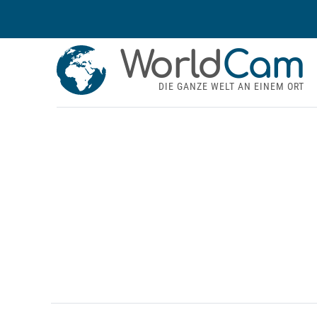
World
Cam
DIE GANZE WELT AN EINEM ORT