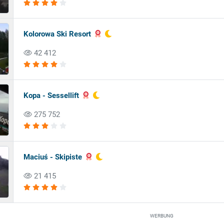
Kolorowa Ski Resort
42 412
Kopa - Sessellift
275 752
Maciuś - Skipiste
21 415
WERBUNG