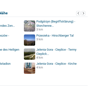
Nähe
Podgórzyn (Begriffsklärung) -
ndes Zen...
Storchenne...
3 km
oszów -
Przesieka - Hirschberger Tal
3 km
he des Heiligen
Jelenia Gora - Cieplice - Termy
Cieplick...
4 km
tstadion
Jelenia Gora - Cieplice - Kirche
4 km