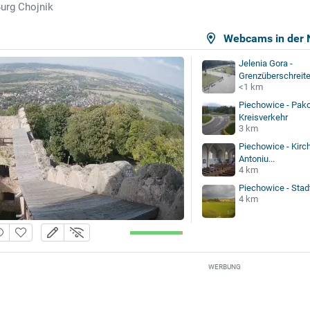
urg Chojnik
Webcams in der 
Jelenia Gora -
Grenzüberschreite
<1 km
Piechowice - Pak
Kreisverkehr
3 km
Piechowice - Kirc
Antoniu...
4 km
Piechowice - Stad
4 km
WERBUNG