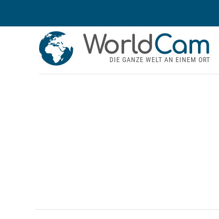
World
Cam
DIE GANZE WELT AN EINEM ORT