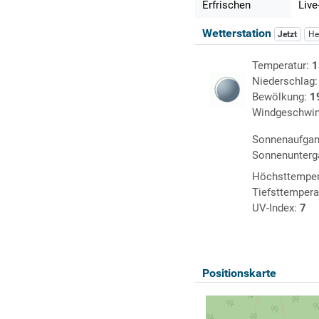
Erfrischen
Live
Wetterstation
Jetzt
He
Temperatur:
1
Niederschlag
Bewölkung:
1
Windgeschwin
Sonnenaufga
Sonnenunterg
Höchsttemper
Tiefsttempera
UV-Index:
7
Positionskarte