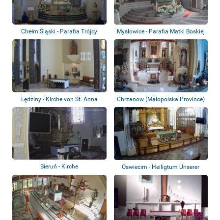
Chełm Śląski - Parafia Trójcy
Mysłowice - Parafia Matki Boskiej
Przenajświ...
Bolesn...
Lędziny - Kirche von St. Anna
Chrzanow (Małopolska Province)
- Kirche...
Bieruń - Kirche
Oswiecim - Heiligtum Unserer
Lieben Frau...