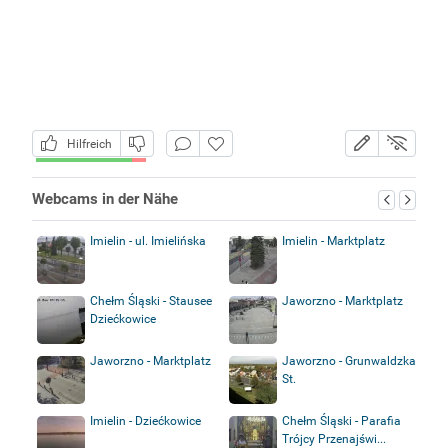
Hilfreich
Webcams in der Nähe
Imielin - ul. Imielińska
Imielin - Marktplatz
Chełm Śląski - Stausee
Jaworzno - Marktplatz
Dziećkowice
Jaworzno - Marktplatz
Jaworzno - Grunwaldzka
St.
Imielin - Dziećkowice
Chełm Śląski - Parafia
Trójcy Przenajświ...