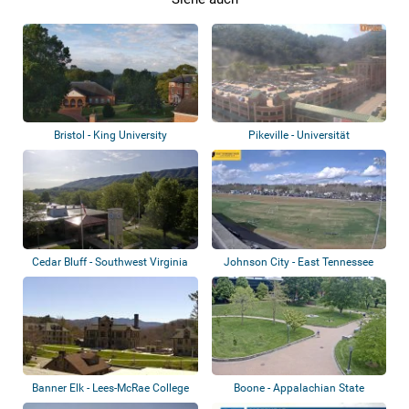
Bristol - King University
Pikeville - Universität
Cedar Bluff - Southwest Virginia
Johnson City - East Tennessee
Communi...
State Univ...
Banner Elk - Lees-McRae College
Boone - Appalachian State
University’s c...