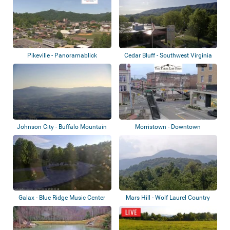
Pikeville - Panoramablick
Cedar Bluff - Southwest Virginia
Communi...
Johnson City - Buffalo Mountain
Morristown - Downtown
Park
Galax - Blue Ridge Music Center
Mars Hill - Wolf Laurel Country
Club